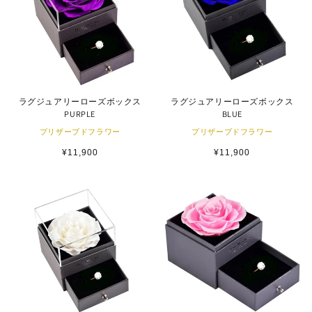
ラグジュアリーローズボックス
ラグジュアリーローズボックス
PURPLE
BLUE
プリザーブドフラワー
プリザーブドフラワー
通
¥11,900
通
¥11,900
常
常
価
価
格
格