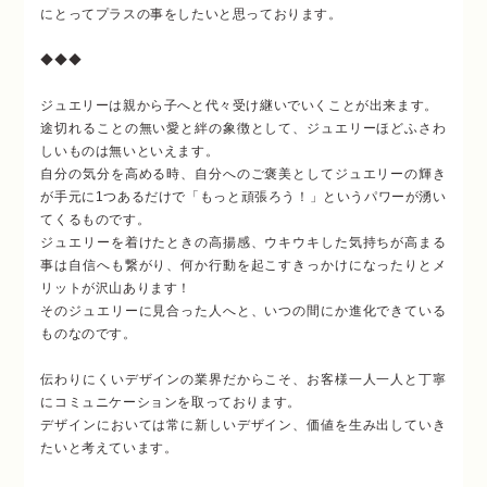
にとってプラスの事をしたいと思っております。
◆◆◆
ジュエリーは親から子へと代々受け継いでいくことが出来ます。
途切れることの無い愛と絆の象徴として、ジュエリーほどふさわ
しいものは無いといえます。
自分の気分を高める時、自分へのご褒美としてジュエリーの輝き
が手元に1つあるだけで
「もっと頑張ろう！」というパワーが湧い
てくるものです。
ジュエリーを着けたときの高揚感、ウキウキした気持ちが高まる
事は自信へも繋がり、
何か行動を起こすきっかけになったりとメ
リットが沢山あります！
そのジュエリーに見合った人へと、いつの間にか進化できている
ものなのです。
伝わりにくいデザインの業界だからこそ、お客様一人一人と丁寧
にコミュニケーションを取っております。
デザインにおいては常に新しいデザイン、価値を生み出していき
たいと考えています。