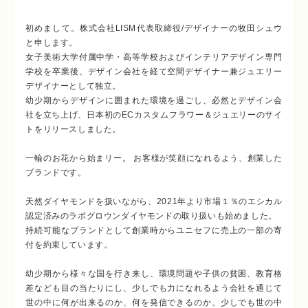
初めまして。株式会社LISM代表取締役/デザイナーの牧田シュウ
と申します。
女子美術大学付属中学・高等学校およびインテリアデザイン専門
学校を卒業後、
デザイン会社を経て空間デザイナー兼ジュエリー
デザイナーとして独立。
幼少期からデザインに囲まれた環境を過ごし、必然とデザイン会
社を立ち上げ、
日本初のECカスタムフラワー＆ジュエリーのサイ
トをリリースしました。
一輪のお花から始まリー。 お客様が笑顔になれるよう、創業した
ブランドです。
天然ダイヤモンドを扱いながら、2021年より市場１％のエシカル
認定済みのラボグロウンダイヤモンドの取り扱いも始めました。
持続可能なブランドとして創業時からユニセフに売上の一部の寄
付を約束しています。
幼少期から様々な国を行き来し、環境問題や子供の貧困、教育格
差なども目の当たりにし、少しでも力になれるよう
会社を通じて
世の中に何が出来るのか、何を発信できるのか、少しでも世の中