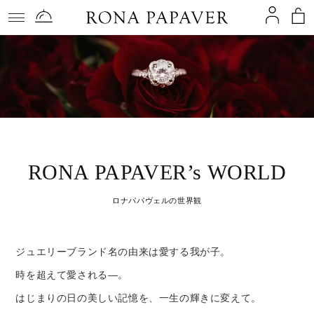
コンテ
ンツに
進む
RONA PAPAVER’s WORLD
ロナパパヴェルの世界観
ジュエリーブランド名の由来は愛する我が子。
時を超えて愛される―。
はじまりの日の美しい記憶を、一生の輝きに変えて。