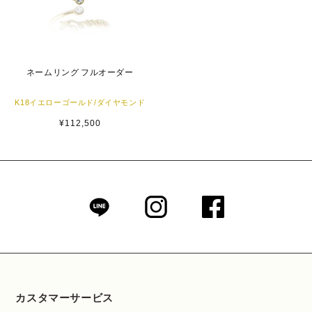
ネームリング フルオーダー
K18イエローゴールド/ダイヤモンド
通
¥112,500
常
価
格
カスタマーサービス