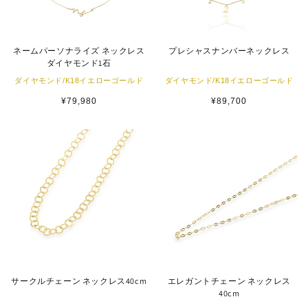
ネームパーソナライズ ネックレス
プレシャスナンバーネックレス
ダイヤモンド1石
ダイヤモンド/K18イエローゴールド
ダイヤモンド/K18イエローゴールド
通
¥79,980
通
¥89,700
常
常
価
価
格
格
サークルチェーン ネックレス40cm
エレガントチェーン ネックレス
40cm