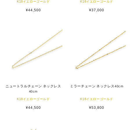
K18イエローゴールド
K18イエローゴールド
通
¥44,500
通
¥37,000
常
常
価
価
格
格
ニュートラルチェーン ネックレス
ミラーチェーン ネックレス40cm
40cm
K18イエローゴールド
K18イエローゴールド
通
¥44,500
通
¥53,800
常
常
価
価
格
格