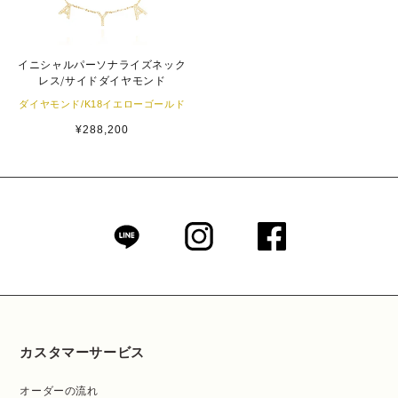
イニシャルパーソナライズネック
レス/サイドダイヤモンド
ダイヤモンド/K18イエローゴールド
通
¥288,200
常
価
格
カスタマーサービス
オーダーの流れ