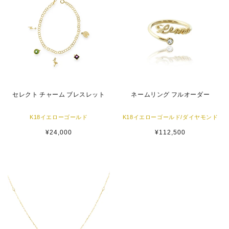
セレクト チャーム ブレスレット
ネームリング フルオーダー
K18イエローゴールド
K18イエローゴールド/ダイヤモンド
通
¥24,000
通
¥112,500
常
常
価
価
格
格