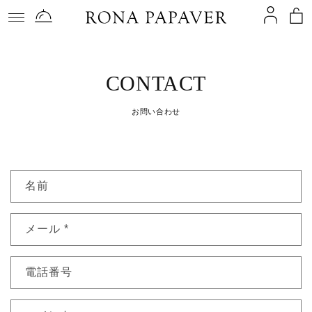
コンテ
ンツに
進む
CONTACT
お問い合わせ
お
名前
問
い
メール
*
合
わ
せ
電話番号
フ
ォ