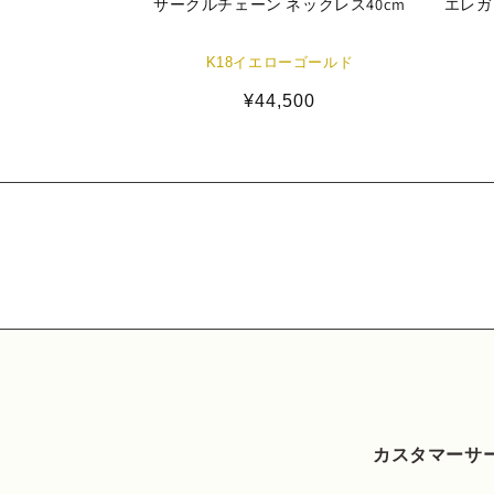
サークルチェーン ネックレス40cm
エレガ
K18イエローゴールド
通
¥44,500
常
価
格
カスタマーサ