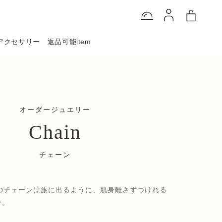
アクセサリー
返品可能item
オーダージュエリー
Chain
チェーン
のチェーンは旅に出るように、肌身離さずつけれる
ー。