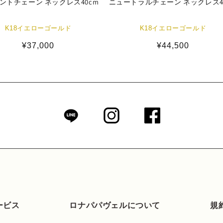
ントチェーン ネックレス40cm
ニュートラルチェーン ネックレス4
K18イエローゴールド
K18イエローゴールド
通
¥37,000
通
¥44,500
常
常
価
価
格
格
ービス
ロナパパヴェルについて
規