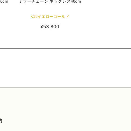
0cm
ミラーチェーン ネックレス40cm
K18イエローゴールド
通
¥53,800
常
価
格
約