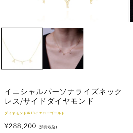
モ
ー
ダ
ル
で
メ
デ
ィ
ア
(1)
(2
を
開
く
イニシャルパーソナライズネック
レス/サイドダイヤモンド
ダイヤモンド/K18イエローゴールド
通
¥288,200