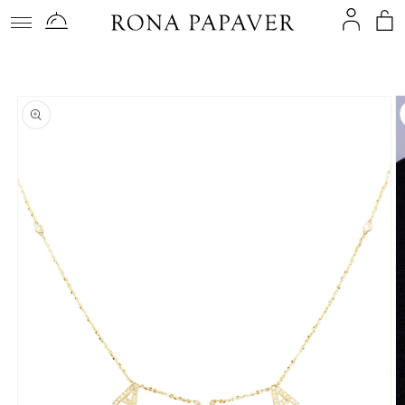
コンテ
ンツに
進む
商品情
報にス
キップ