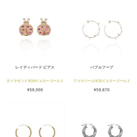
格
レイディバード ピアス
バブルフープ
ダイヤモンド/K18イエローゴールド
アコヤパール/K10イエローゴールド
通
¥59,000
通
¥59,870
常
常
価
価
格
格