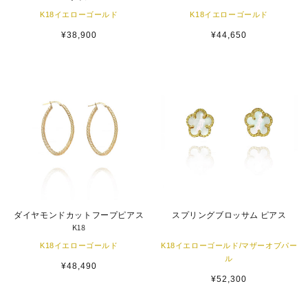
K18イエローゴールド
K18イエローゴールド
通
¥38,900
通
¥44,650
常
常
価
価
格
格
ダイヤモンドカットフープピアス
スプリングブロッサム ピアス
K18
K18イエローゴールド
K18イエローゴールド/マザーオブパー
ル
通
¥48,490
常
通
¥52,300
価
常
格
価