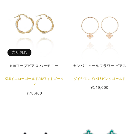
格
格
売り切れ
K18フープピアス ハーモニー
カンパニュールフラワー ピアス
K18イエローゴールド/ホワイトゴール
ダイヤモンド/K18ピンクゴールド
ド
通
¥149,000
常
通
¥78,460
価
常
格
価
格