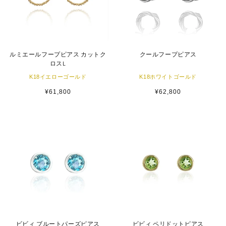
ルミエールフープピアス カットク
クールフープピアス
ロスL
K18イエローゴールド
K18ホワイトゴールド
通
¥61,800
通
¥62,800
常
常
価
価
格
格
ビビィ ブルートパーズピアス
ビビィ ペリドットピアス