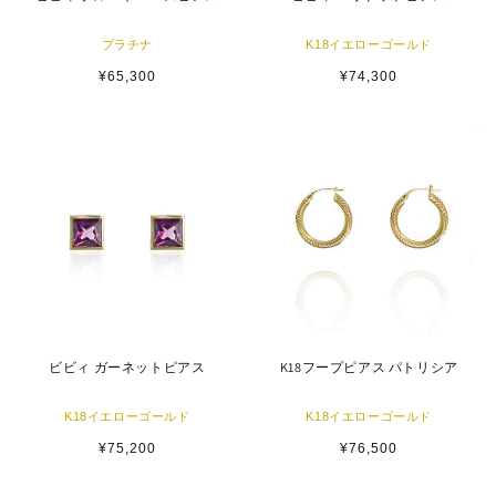
プラチナ
K18イエローゴールド
通
¥65,300
通
¥74,300
常
常
価
価
格
格
ビビィ ガーネットピアス
K18フープピアス パトリシア
K18イエローゴールド
K18イエローゴールド
通
¥75,200
通
¥76,500
常
常
価
価