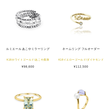
ルミエール あこやミラーリング
ネームリング フルオーダー
K18ホワイトゴールド/あこや真珠
K18イエローゴールド/ダイヤモンド
通
¥98,600
通
¥112,500
常
常
価
価
格
格