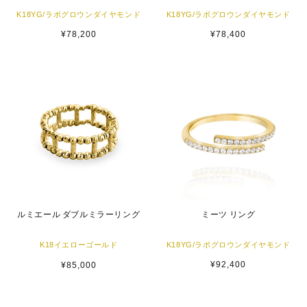
K18YG/ラボグロウンダイヤモンド
K18YG/ラボグロウンダイヤモンド
通
¥78,200
通
¥78,400
常
常
価
価
格
格
ミーツ リング
ルミエール ダブルミラーリング
K18YG/ラボグロウンダイヤモンド
K18イエローゴールド
通
¥92,400
通
¥85,000
常
常
価
価
格
格