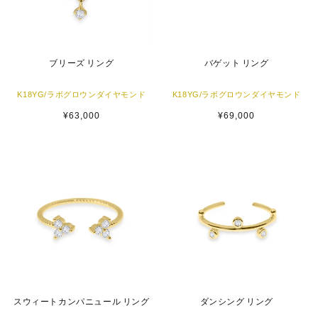
ブリーズ リング
バゲット リング
K18YG/ラボグロウンダイヤモンド
K18YG/ラボグロウンダイヤモンド
通
¥63,000
通
¥69,000
常
常
価
価
格
格
スウィートカンパニュール リング
ダンシング リング