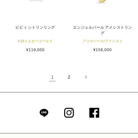
ビビィ シトリンリング
エンジェルパール アメシストリン
グ
K18イエローゴールド
アコヤパール/アメシスト
通
¥119,000
通
¥158,000
常
常
価
価
格
格
1
2