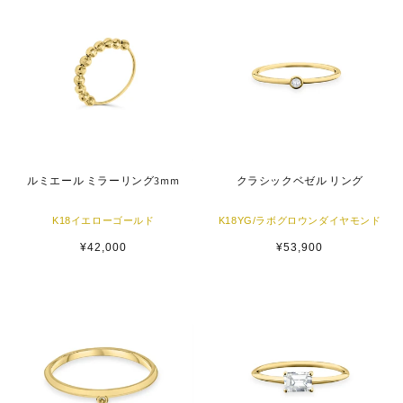
ルミエール ミラーリング3mm
クラシックベゼル リング
K18イエローゴールド
K18YG/ラボグロウンダイヤモンド
通
¥42,000
通
¥53,900
常
常
価
価
格
格