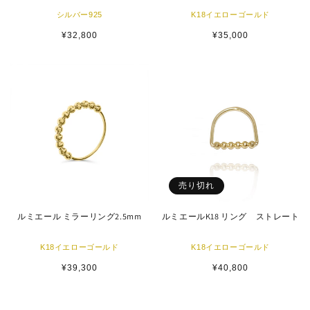
シルバー925
K18イエローゴールド
通
¥32,800
通
¥35,000
常
常
価
価
格
格
売り切れ
ルミエール ミラーリング2.5mm
ルミエールK18 リング ストレート
K18イエローゴールド
K18イエローゴールド
通
¥39,300
通
¥40,800
常
常
価
価
格
格