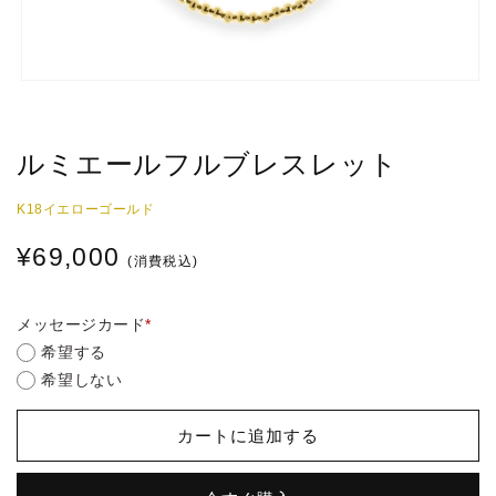
モ
ー
ダ
ル
ルミエールフルブレスレット
で
メ
デ
K18イエローゴールド
ィ
ア
通
¥69,000
(1)
を
常
開
メッセージカード
*
く
価
希望する
格
希望しない
カートに追加する