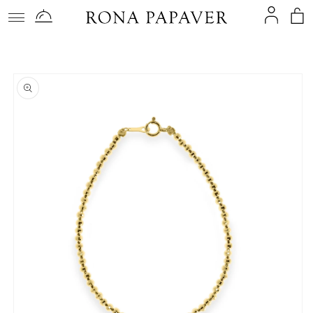
コンテ
ンツに
進む
商品情
報にス
キップ